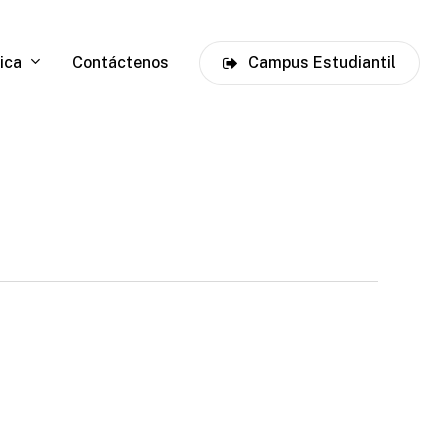
ica
Contáctenos
C
a
m
p
u
s
E
s
t
u
d
i
a
n
t
i
l