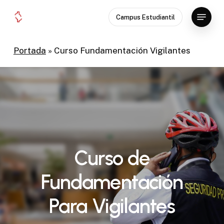
Skip
Menu
Campus Estudiantil
to
Close
main
Menu
content
Portada
»
Curso Fundamentación Vigilantes
Curso
de
Fundamentación
Para Vigilantes